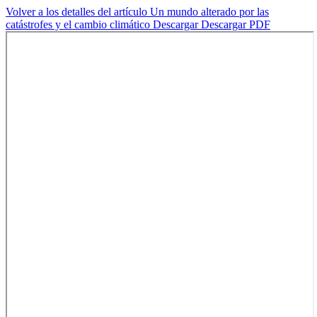
Volver a los detalles del artículo
Un mundo alterado por las
catástrofes y el cambio climático
Descargar
Descargar PDF