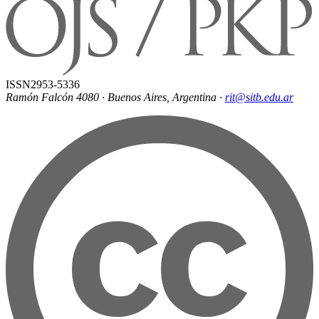
ISSN
2953-5336
Ramón Falcón 4080 · Buenos Aires, Argentina
·
rit@sitb.edu.ar