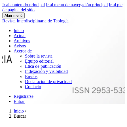
Ir al contenido principal
Ir al menú de navegación principal
Ir al pie
de página del sitio
Abrir menú
Revista Interdisciplinaria de Teología
Inicio
Actual
Archivos
Avisos
Acerca de
Sobre la revista
Equipo editorial
Ética de publicación
Indexación y visibilidad
Envíos
Declaración de privacidad
Contacto
Registrarse
Entrar
Inicio
/
Buscar