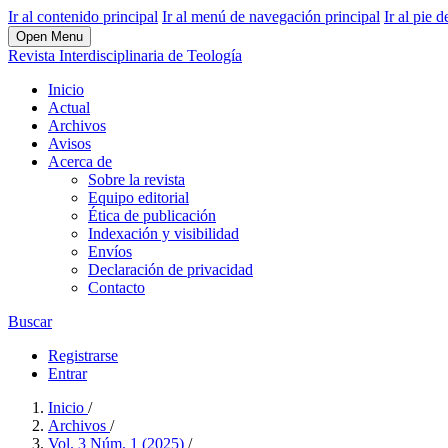
Ir al contenido principal
Ir al menú de navegación principal
Ir al pie d
Open Menu
Revista Interdisciplinaria de Teología
Inicio
Actual
Archivos
Avisos
Acerca de
Sobre la revista
Equipo editorial
Ética de publicación
Indexación y visibilidad
Envíos
Declaración de privacidad
Contacto
Buscar
Registrarse
Entrar
Inicio
/
Archivos
/
Vol. 3 Núm. 1 (2025)
/