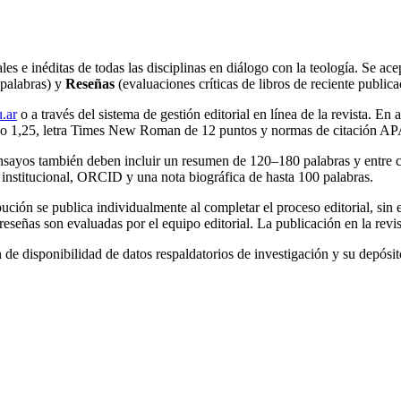
les e inéditas de todas las disciplinas en diálogo con la teología. Se ac
palabras) y
Reseñas
(evaluaciones críticas de libros de reciente public
u.ar
o a través del sistema de gestión editorial en línea de la revista. E
ado 1,25, letra Times New Roman de 12 puntos y normas de citación APA
y ensayos también deben incluir un resumen de 120–180 palabras y entre c
n institucional, ORCID y una nota biográfica de hasta 100 palabras.
ución se publica individualmente al completar el proceso editorial, sin 
eseñas son evaluadas por el equipo editorial. La publicación en la revis
de disponibilidad de datos respaldatorios de investigación y su depósi