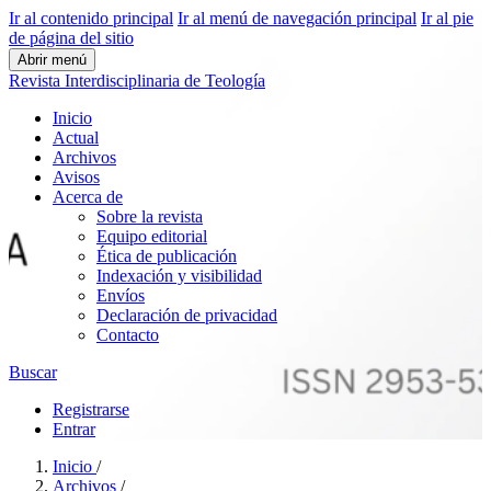
Ir al contenido principal
Ir al menú de navegación principal
Ir al pie
de página del sitio
Abrir menú
Revista Interdisciplinaria de Teología
Inicio
Actual
Archivos
Avisos
Acerca de
Sobre la revista
Equipo editorial
Ética de publicación
Indexación y visibilidad
Envíos
Declaración de privacidad
Contacto
Buscar
Registrarse
Entrar
Inicio
/
Archivos
/