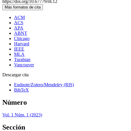
https://doi.org/10.67779/rit.12
Más formatos de cita
ACM
ACS
APA
ABNT
Chicago
Harvard
IEEE
MLA
Turabian
Vancouver
Descargar cita
Endnote/Zotero/Mendeley (RIS)
BibTeX
Número
Vol. 1 Núm. 1 (2023)
Sección