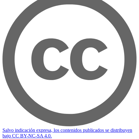
Salvo indicación expresa, los contenidos publicados se distribuyen
bajo CC BY-NC-SA 4.0.