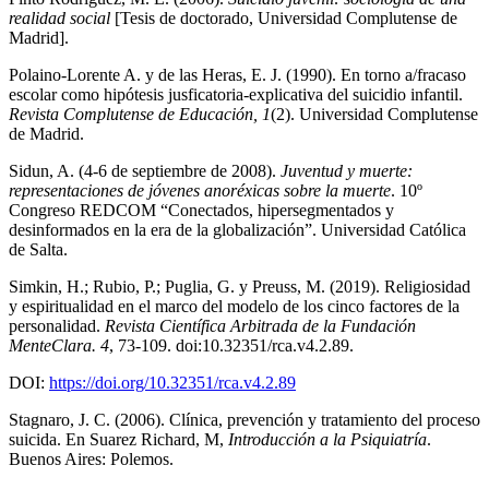
realidad social
[Tesis de doctorado, Universidad Complutense de
Madrid].
Polaino-Lorente A. y de las Heras, E. J. (1990). En torno a/fracaso
escolar como hipótesis jusficatoria-explicativa del suicidio infantil.
Revista Complutense de Educación, 1
(2). Universidad Complutense
de Madrid.
Sidun, A. (4-6 de septiembre de 2008).
Juventud y muerte:
representaciones de jóvenes anoréxicas sobre la muerte
. 10º
Congreso REDCOM “Conectados, hipersegmentados y
desinformados en la era de la globalización”. Universidad Católica
de Salta.
Simkin, H.; Rubio, P.; Puglia, G. y Preuss, M. (2019). Religiosidad
y espiritualidad en el marco del modelo de los cinco factores de la
personalidad.
Revista Científica Arbitrada de la Fundación
MenteClara. 4
, 73-109. doi:10.32351/rca.v4.2.89.
DOI:
https://doi.org/10.32351/rca.v4.2.89
Stagnaro, J. C. (2006). Clínica, prevención y tratamiento del proceso
suicida. En Suarez Richard, M,
Introducción a la Psiquiatría
.
Buenos Aires: Polemos.