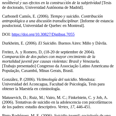
neoliberal y sus efectos en la construcción de la subjetividad
[Tesis
de doctorado, Universidad Autónoma de Madrid].
Carbonell Camós, E. (2006).
Tiempo y suicidio. Contribución
antropológica a una discusión transdisciplinar
. [Informe de estancia
posdoctoral, Universidad de Quebec en Montreal].
DOI:
https://doi.org/10.30827/Digibug.7055
Durkheim, E. (2006).
El Suicidio
. Buenos Aires: Miño y Dávila.
Freitez, A. y Romero, D, (18-20 de septiembre de 2004).
Comparación de dos países con mayor crecimiento de la
mortalidad juvenil por causas violentas: Brasil y Venezuela
.
[Trabajo presentado] Congresso da Associação Latino Americana de
População, Caxambú, Minas Gerais, Brasil.
González, P. (2006).
Victimología del suicidio
. Mendoza:
Universidad del Aconcagua, Facultad de Psicología, Tesis para
obtener la Maestría en criminología.
Matusevich, D.; Ruiz, M.; Vairo, M. C.; Finkelstein, C. y Job, A.
(2006). Tentativas de suicidio en la adolescencia con psicofármacos
de los padres: estudio descriptivo.
Vertex, 17
, 446-451.
Pinto Rodríguez, M. E. (2006).
Suicidio juvenil: sociología de una