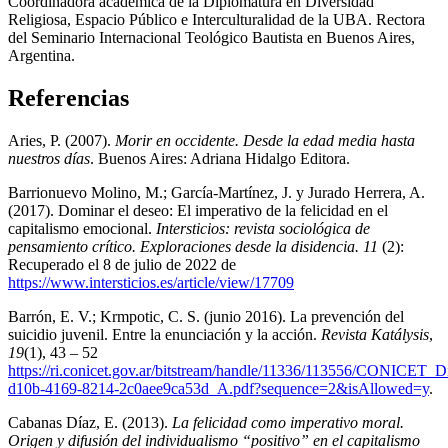
Coordinadora académica de la Diplomatura en Diversidad
Religiosa, Espacio Público e Interculturalidad de la UBA. Rectora
del Seminario Internacional Teológico Bautista en Buenos Aires,
Argentina.
Referencias
Aries, P. (2007).
Morir en occidente. Desde la edad media hasta
nuestros días
. Buenos Aires: Adriana Hidalgo Editora.
Barrionuevo Molino, M.; García-Martínez, J. y Jurado Herrera, A.
(2017). Dominar el deseo: El imperativo de la felicidad en el
capitalismo emocional.
Intersticios: revista sociológica de
pensamiento crítico. Exploraciones desde la disidencia. 11
(2):
Recuperado el 8 de julio de 2022 de
https://www.intersticios.es/article/view/17709
Barrón, E. V.; Krmpotic, C. S. (junio 2016). La prevención del
suicidio juvenil. Entre la enunciación y la acción.
Revista Katálysis
,
19
(1), 43 – 52
https://ri.conicet.gov.ar/bitstream/handle/11336/113556/CONICET_D
d10b-4169-8214-2c0aee9ca53d_A.pdf?sequence=2&isAllowed=y
.
Cabanas Díaz, E. (2013).
La felicidad como imperativo moral.
Origen y difusión del individualismo “positivo” en el capitalismo