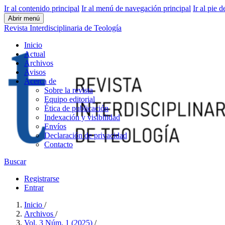
Ir al contenido principal
Ir al menú de navegación principal
Ir al pie d
Abrir menú
Revista Interdisciplinaria de Teología
Inicio
Actual
Archivos
Avisos
Acerca de
Sobre la revista
Equipo editorial
Ética de publicación
Indexación y visibilidad
Envíos
Declaración de privacidad
Contacto
Buscar
Registrarse
Entrar
Inicio
/
Archivos
/
Vol. 3 Núm. 1 (2025)
/