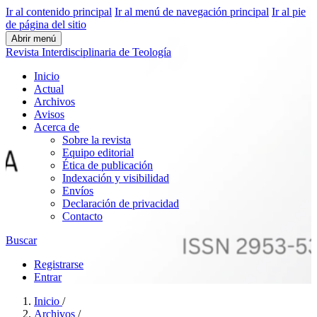
Ir al contenido principal
Ir al menú de navegación principal
Ir al pie
de página del sitio
Abrir menú
Revista Interdisciplinaria de Teología
Inicio
Actual
Archivos
Avisos
Acerca de
Sobre la revista
Equipo editorial
Ética de publicación
Indexación y visibilidad
Envíos
Declaración de privacidad
Contacto
Buscar
Registrarse
Entrar
Inicio
/
Archivos
/