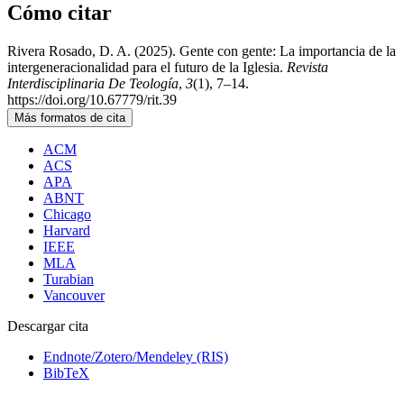
Cómo citar
Rivera Rosado, D. A. (2025). Gente con gente: La importancia de la
intergeneracionalidad para el futuro de la Iglesia.
Revista
Interdisciplinaria De Teología
,
3
(1), 7–14.
https://doi.org/10.67779/rit.39
Más formatos de cita
ACM
ACS
APA
ABNT
Chicago
Harvard
IEEE
MLA
Turabian
Vancouver
Descargar cita
Endnote/Zotero/Mendeley (RIS)
BibTeX