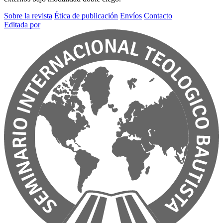
Sobre la revista
Ética de publicación
Envíos
Contacto
Editada por